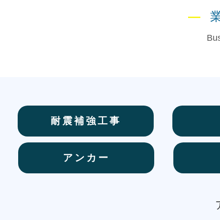
―
Bus
耐震補強工事
アンカー