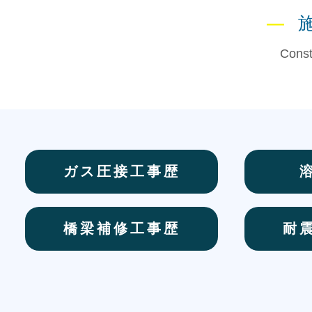
―
Const
ガス圧接工事歴
橋梁補修工事歴
耐