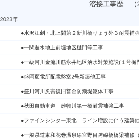
溶接工事歴 （2
2023年
●水沢江刺・北上間第２新川橋りょう外３耐震補
●一関遊水地上前堀地区樋門等工事
●一級河川金流川筋永井地区治水対策施設(１号樋
●盛岡変電所配電盤室2号新築他工事
●盛川河川災害復旧普金防潮堤躯体工事
●秋田自動車道 雄物川第一橋耐震補強工事
●ファインシンター東北 ライン増設に伴う建築
●一般県道東和花巻温泉線宮野目跨線橋橋梁補修