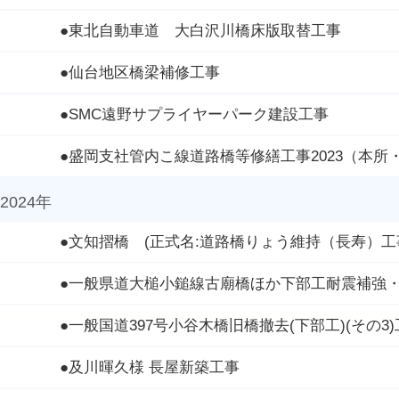
●東北自動車道 大白沢川橋床版取替工事
●仙台地区橋梁補修工事
●SMC遠野サプライヤーパーク建設工事
●盛岡支社管内こ線道路橋等修繕工事2023（本所
2024年
●文知摺橋 (正式名:道路橋りょう維持（長寿）
●一般県道大槌小鎚線古廟橋ほか下部工耐震補強
●一般国道397号小谷木橋旧橋撤去(下部工)(その3
●及川暉久様 長屋新築工事