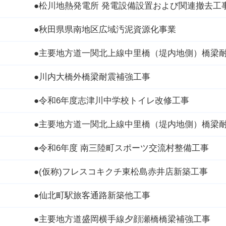
●松川地熱発電所 発電設備設置および関連撤去工
●秋田県県南地区広域汚泥資源化事業
●主要地方道一関北上線中里橋（堤内地側）橋梁
●川内大橋外橋梁耐震補強工事
●令和6年度志津川中学校トイレ改修工事
●主要地方道一関北上線中里橋（堤内地側）橋梁
●令和6年度 南三陸町スポーツ交流村整備工事
●(仮称)フレスコキクチ東松島赤井店新築工事
●仙北町駅旅客通路新築他工事
●主要地方道盛岡横手線夕顔瀬橋橋梁補強工事