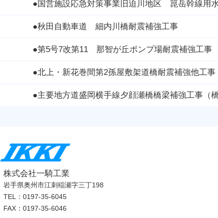
●国営施設応急対策事業旧迫川地区 箟岳幹線用
●秋田自動車道 細内川橋耐震補強工事
●第5号7改第11 那智が丘ポンプ場耐震補強工事
●北上・新花巻間第2孫屋敷架道橋耐震補強他工事
●主要地方道盛岡横手線夕顔瀬橋橋梁補強
株式会社一騎工業
岩手県奥州市江刺稲瀬字三丁198
TEL：0197-35-6045
FAX：0197-35-6046