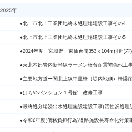
2025年
●北上市北上工業団地終末処理場建設工事その4
●北上市北上工業団地終末処理場建設工事その5
●2024年度 宮城野・東仙台間353ｋ104m付近
●東北本部管内新幹線ラーメン橋台耐震補強他工
●主要地方道一関北上線中里橋（堤内地側）橋梁
●はちやパンション１号館 改修工事
●最終処分場浸出水処理施設建設工事(活性炭処理
●令和6年度(債務負担行為)道路施設長寿命化対