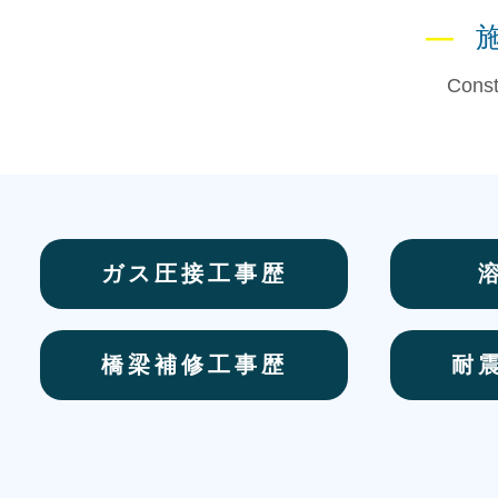
―
Const
ガス圧接工事歴
橋梁補修工事歴
耐