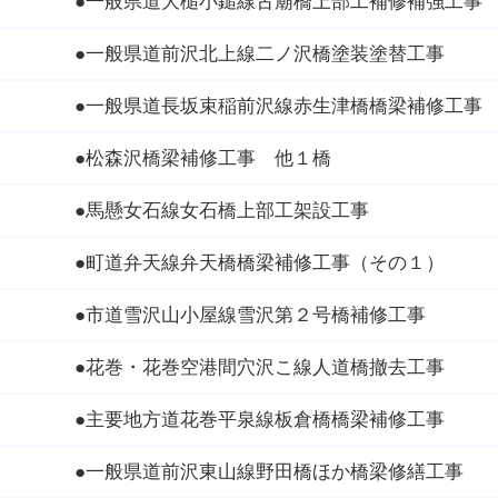
●一般県道大槌小鎚線古廟橋上部工補修補強工事
●一般県道前沢北上線二ノ沢橋塗装塗替工事
●一般県道長坂束稲前沢線赤生津橋橋梁補修工事
●松森沢橋梁補修工事 他１橋
●馬懸女石線女石橋上部工架設工事
●町道弁天線弁天橋橋梁補修工事（その１）
●市道雪沢山小屋線雪沢第２号橋補修工事
●花巻・花巻空港間穴沢こ線人道橋撤去工事
●主要地方道花巻平泉線板倉橋橋梁補修工事
●一般県道前沢東山線野田橋ほか橋梁修繕工事