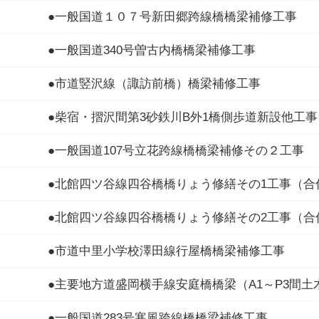
●一般国道１０７号新田郷跨線橋橋梁補修工事
●一般国道340号曽古内橋橋梁補修工事
●市道竪沢線（諏訪前橋）橋梁補修工事
●柴宿・摺沢間第3砂鉄川B外1橋側歩道新設他工事
●一般国道107号立花跨線橋橋梁補修その２工事
●北館四ツ谷線四谷橋橋りょう修繕その1工事（合
●北館四ツ谷線四谷橋橋りょう修繕その2工事（合
●市道中里小学校澤田線行屋橋橋梁補修工事
●主要地方道盛岡横手線安庭橋橋梁（A1～P3間土
●一般国道283号寒風跨線橋橋梁補修工事