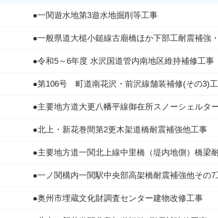
●一関遊水地第3遊水地掘削等工事
●一般県道大槌小鎚線古廟橋ほか下部工耐震補強
●令和5～6年度 水沢国道管内南地区維持補修工事
●第106号 町道南花沢・前沢線舗装補修(その3)
●主要地方道大更八幡平線御在所スノーシェルタ
●北上・新花巻間第2更木架道橋耐震補強他工事
●主要地方道一関北上線中里橋（堤内地側）橋梁
●一ノ関構内一関駅中央部高架橋耐震補強他その7
●奥州市埋蔵文化財調査センター建物改修工事