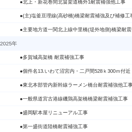
●北上・新花巻間北畠架道橋外1耐震補強他工事
●(主)塩釜亘理線(高砂橋)橋梁耐震補強及び補修工事
●主要地方道一関北上線中里橋(堤外地側)橋梁耐
2025年
●多賀城高架橋 耐震補強工事
●個件名13.いわて沼宮内・二戸間528ｋ300ｍ
●東北本部管内新幹線ラーメン橋台耐震補強他工
●一般県道宮古港線磯鶏高架橋橋梁耐震補強工事
●盛岡駅本屋リニューアル工事
●第一盛街道陸橋耐震補強工事