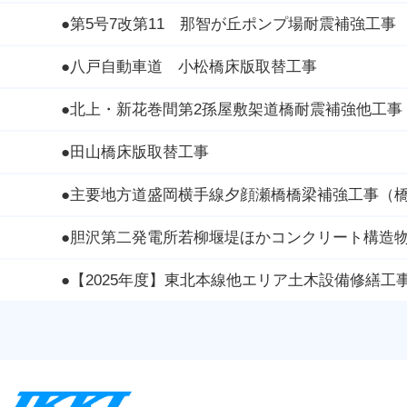
●第5号7改第11 那智が丘ポンプ場耐震補強工事
●八戸自動車道 小松橋床版取替工事
●北上・新花巻間第2孫屋敷架道橋耐震補強他工事
●田山橋床版取替工事
●主要地方道盛岡横手線夕顔瀬橋橋梁補強
●胆沢第二発電所若柳堰堤ほかコンクリート構造
●【2025年度】東北本線他エリア土木設備修繕工