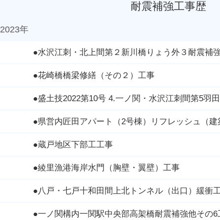
耐震補強工事歴 （
2023年
●水沢江刺・北上間第２新川橋りょう外３耐震補
●花崎橋橋梁修繕（その２）工事
●盛土技2022第10号 4.一ノ関・水沢江刺間第5羽
●県営内匠田アパート（2号棟）リフレッシュ（建
●蔵戸地区下部工工事
●綾里漁港海岸水門（胸壁・翼壁）工事
●八戸・七戸十和田間上北トンネル（出口）緩衝
●一ノ関構内一関駅中央部高架橋耐震補強他その6工