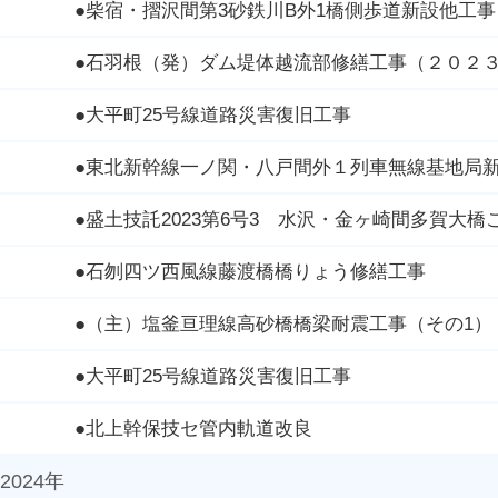
●柴宿・摺沢間第3砂鉄川B外1橋側歩道新設他工事
●石羽根（発）ダム堤体越流部修繕工事（２０２
●大平町25号線道路災害復旧工事
●東北新幹線一ノ関・八戸間外１列車無線基地局
●盛土技託2023第6号3 水沢・金ヶ崎間多賀大
●石刎四ツ西風線藤渡橋橋りょう修繕工事
●（主）塩釜亘理線高砂橋橋梁耐震工事（その1）
●大平町25号線道路災害復旧工事
●北上幹保技セ管内軌道改良
2024年