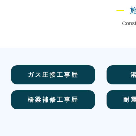
―
Const
ガス圧接工事歴
橋梁補修工事歴
耐