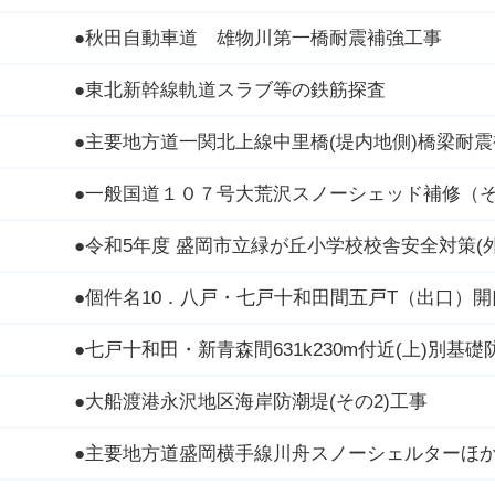
●秋田自動車道 雄物川第一橋耐震補強工事
●東北新幹線軌道スラブ等の鉄筋探査
●主要地方道一関北上線中里橋(堤内地側)橋梁耐
●一般国道１０７号大荒沢スノーシェッド補修（
●令和5年度 盛岡市立緑が丘小学校校舎安全対策(
●個件名10．八戸・七戸十和田間五戸T（出口）
●七戸十和田・新青森間631k230m付近(上)別基
●大船渡港永沢地区海岸防潮堤(その2)工事
●主要地方道盛岡横手線川舟スノーシェルターほ