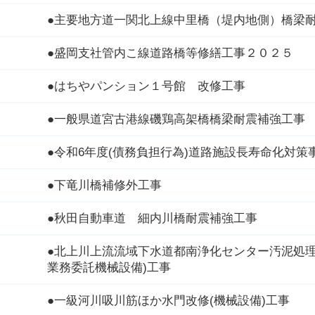
●主要地方道一関北上線中里橋（堤内地側）橋梁
●盛岡支社管内こ線道路橋等修繕工事２０２５
●はちやパンション１号館 改修工事
●一般県道宮古港線磯鶏高架橋橋梁耐震補強工事
●令和6年度(債務負担行為)道路施設長寿命化対
●下竜川橋補修外工事
●秋田自動車道 細内川橋耐震補強工事
●北上川上流流域下水道都南浄化センター汚泥処理
業務委託機械設備)工事
●一級河川吸川筋ほか水門改修(機械設備)工事